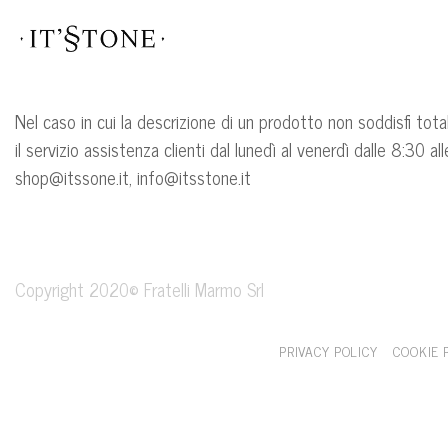
Skip
to
content
Nel caso in cui la descrizione di un prodotto non soddisfi tot
il servizio assistenza clienti dal lunedì al venerdì dalle 8:30
shop@itssone.it, info@itsstone.it
Copyright 2020© Fratelli Marmo Srl
PRIVACY POLICY
COOKIE 