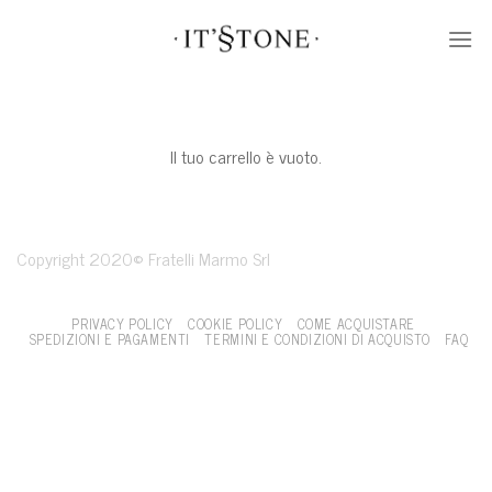
Skip
to
content
Il tuo carrello è vuoto.
Copyright 2020© Fratelli Marmo Srl
PRIVACY POLICY
COOKIE POLICY
COME ACQUISTARE
SPEDIZIONI E PAGAMENTI
TERMINI E CONDIZIONI DI ACQUISTO
FAQ