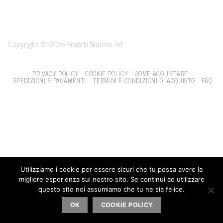
Copyright 2020© Fratelli Marmo Srl
PRIVACY POLICY
COOKIE POLICY
COME ACQUISTARE
SPEDIZIONI E PAGAMENTI
TERMINI E CONDIZIONI DI ACQUISTO
FAQ
Utilizziamo i cookie per essere sicuri che tu possa avere la
migliore esperienza sul nostro sito. Se continui ad utilizzare
questo sito noi assumiamo che tu ne sia felice.
OK
COOKIE POLICY