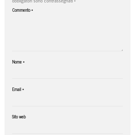
obbligatori sono contrassegnati
*
Commento
*
Nome
*
Email
*
Sito web