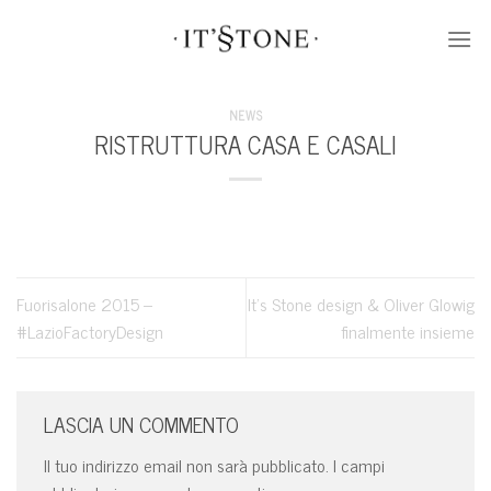
Skip
to
content
NEWS
RISTRUTTURA CASA E CASALI
Fuorisalone 2015 –
It’s Stone design & Oliver Glowig
#LazioFactoryDesign
finalmente insieme
LASCIA UN COMMENTO
Il tuo indirizzo email non sarà pubblicato.
I campi