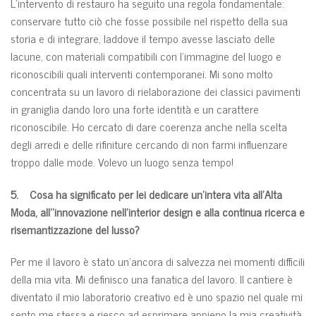
L’intervento di restauro ha seguito una regola fondamentale:
conservare tutto ciò che fosse possibile nel rispetto della sua
storia e di integrare, laddove il tempo avesse lasciato delle
lacune, con materiali compatibili con l’immagine del luogo e
riconoscibili quali interventi contemporanei. Mi sono molto
concentrata su un lavoro di rielaborazione dei classici pavimenti
in graniglia dando loro una forte identità e un carattere
riconoscibile. Ho cercato di dare coerenza anche nella scelta
degli arredi e delle rifiniture cercando di non farmi influenzare
troppo dalle mode. Volevo un luogo senza tempo!
5. Cosa ha significato per lei dedicare un’intera vita all’Alta
Moda, all’’innovazione nell’interior design e alla continua ricerca e
risemantizzazione del lusso?
Per me il lavoro è stato un’ancora di salvezza nei momenti difficili
della mia vita. Mi definisco una fanatica del lavoro. Il cantiere è
diventato il mio laboratorio creativo ed è uno spazio nel quale mi
sento me stessa e riesco ad esprimere appieno la mia creatività