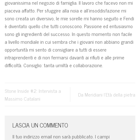
giovanissima nel negozio di famiglia. Il lavoro che facevo non mi
piaceva affatto. Per sfuggire alla noia e all’insoddisfazione mi
sono creata un diversivo, le mie sorelle mi hanno seguito e Fendi
è diventato quello che tutti conoscono. Passione ed entusiasmo
sono gli ingredienti del successo. In questo momento non facile
a livello mondiale in cui sembra che i giovani non abbiano grandi
opportunità mi sento di consigliare a tutti di essere
intraprendenti e di non fermarsi davanti ai rifiuti e alle prime
difficoltà. Consiglio: tanta umiltà e collaborazione.
Stone Inside #2: Intervista a
Da Meridiani l’Età della pietra
Massimo Catalani
LASCIA UN COMMENTO
Il tuo indirizzo email non sarà pubblicato.
I campi